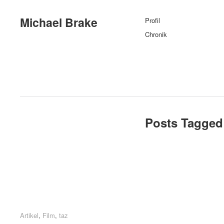
Michael Brake
Profil
Chronik
Posts Tagged 
Artikel
Artikel
,
Film
Film
,
taz
taz