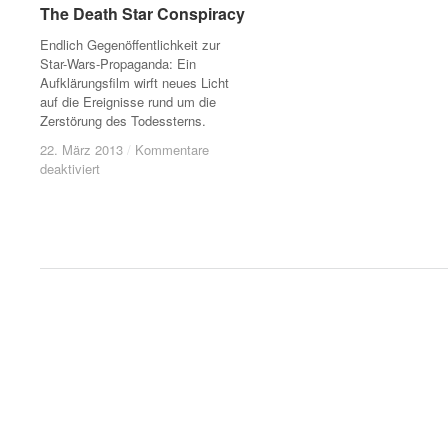
The Death Star Conspiracy
The Death Star Conspiracy
Endlich Gegenöffentlichkeit zur
Star-Wars-Propaganda: Ein
Aufklärungsfilm wirft neues Licht
auf die Ereignisse rund um die
Zerstörung des Todessterns.
22. März 2013
22. März 2013
/
/
Kommentare
Kommentare
deaktiviert
deaktiviert